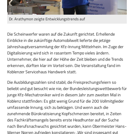
Dr. Arathymon zeigte Entwicklungstrends auf
Die Scheinwerfer waren auf die Zukunft gerichtet. Erhellende
Einblicke in die zukünftige Automobilwelt lieferte die jetzige
Jahreshauptversammlung der Kfz-Innung Mittelrhein. Im Zuge der
Digitalisierung wird sich in rasantem Tempo vieles ändern.
Unternehmer, die hier auf der Höhe der Zeit bleiben und die Trends
erkennen, dürften klar im Vorteil sein. Die Veranstaltung fand im
Koblenzer Servicehaus Handwerk statt.
Die Ausbildungszahlen sind stabil, die Freisprechungsfeiern so
beliebt und gut besucht wie nie, der Bundesleistungswettbewerb für
junge Kfz-Mechatroniker wird in diesem Jahr zum zweiten Mal in
Koblenz stattfinden: Es gibt wenig Grund für die 200 Vollmitglieder
umfassende Innung, sich zu beklagen. Und wenn auch die
zunehmende Bürokratisierung Kopfschmerzen bereitet, in Zeiten
des Fachkräftemangels bereits erste Headhunter auf der Suche
nach Berufsnachwuchs gesichtet wurden, kann Obermeister Hans-
Werner Norren zufrieden konstatieren: „Wir sind insgesamt gut