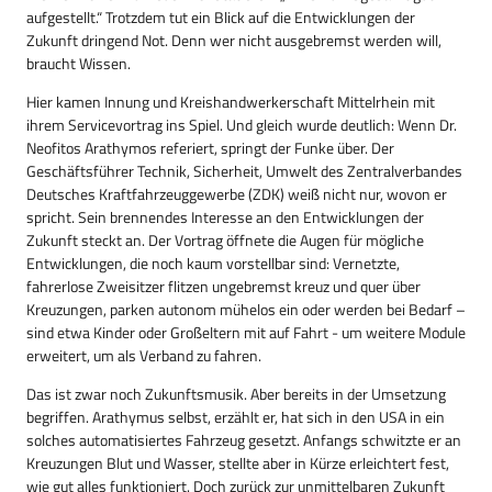
aufgestellt.“ Trotzdem tut ein Blick auf die Entwicklungen der
Zukunft dringend Not. Denn wer nicht ausgebremst werden will,
braucht Wissen.
Hier kamen Innung und Kreishandwerkerschaft Mittelrhein mit
ihrem Servicevortrag ins Spiel. Und gleich wurde deutlich: Wenn Dr.
Neofitos Arathymos referiert, springt der Funke über. Der
Geschäftsführer Technik, Sicherheit, Umwelt des Zentralverbandes
Deutsches Kraftfahrzeuggewerbe (ZDK) weiß nicht nur, wovon er
spricht. Sein brennendes Interesse an den Entwicklungen der
Zukunft steckt an. Der Vortrag öffnete die Augen für mögliche
Entwicklungen, die noch kaum vorstellbar sind: Vernetzte,
fahrerlose Zweisitzer flitzen ungebremst kreuz und quer über
Kreuzungen, parken autonom mühelos ein oder werden bei Bedarf –
sind etwa Kinder oder Großeltern mit auf Fahrt - um weitere Module
erweitert, um als Verband zu fahren.
Das ist zwar noch Zukunftsmusik. Aber bereits in der Umsetzung
begriffen. Arathymus selbst, erzählt er, hat sich in den USA in ein
solches automatisiertes Fahrzeug gesetzt. Anfangs schwitzte er an
Kreuzungen Blut und Wasser, stellte aber in Kürze erleichtert fest,
wie gut alles funktioniert. Doch zurück zur unmittelbaren Zukunft