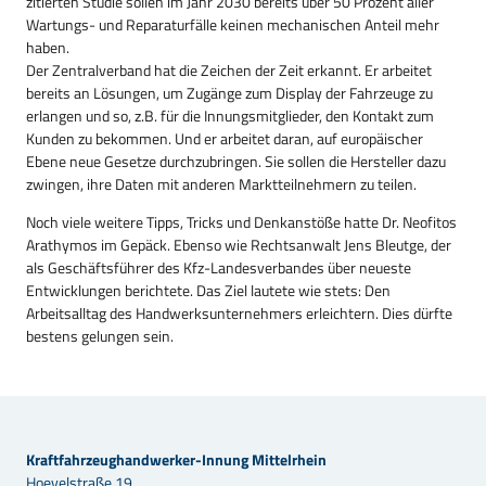
zitierten Studie sollen im Jahr 2030 bereits über 50 Prozent aller
Wartungs- und Reparaturfälle keinen mechanischen Anteil mehr
haben.
Der Zentralverband hat die Zeichen der Zeit erkannt. Er arbeitet
bereits an Lösungen, um Zugänge zum Display der Fahrzeuge zu
erlangen und so, z.B. für die Innungsmitglieder, den Kontakt zum
Kunden zu bekommen. Und er arbeitet daran, auf europäischer
Ebene neue Gesetze durchzubringen. Sie sollen die Hersteller dazu
zwingen, ihre Daten mit anderen Marktteilnehmern zu teilen.
Noch viele weitere Tipps, Tricks und Denkanstöße hatte Dr. Neofitos
Arathymos im Gepäck. Ebenso wie Rechtsanwalt Jens Bleutge, der
als Geschäftsführer des Kfz-Landesverbandes über neueste
Entwicklungen berichtete. Das Ziel lautete wie stets: Den
Arbeitsalltag des Handwerksunternehmers erleichtern. Dies dürfte
bestens gelungen sein.
Kraftfahrzeughandwerker-Innung Mittelrhein
Hoevelstraße 19